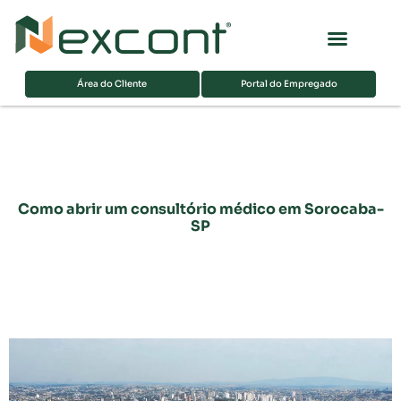
Página inicial
Sobre nós
Área do Cliente
Portal do Empregado
Como abrir um consultório médico em Sorocaba-
SP