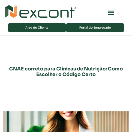
Página inicial
Sobre nós
Área do Cliente
Portal do Empregado
CNAE correto para Clínicas de Nutrição: Como
Escolher o Código Certo