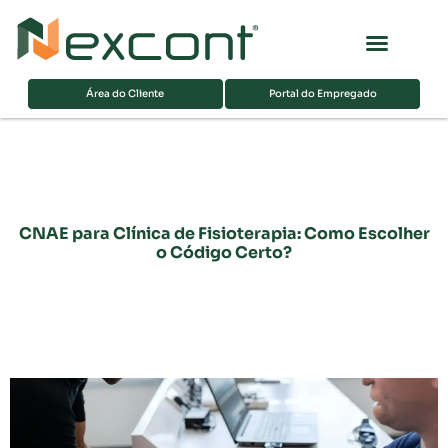
Página inicial
Sobre nós
Área do Cliente
Portal do Empregado
CNAE para Clínica de Fisioterapia: Como Escolher
o Código Certo?