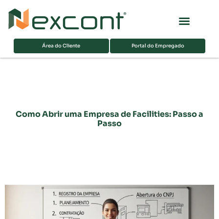
Página inicial
Sobre nós
Área do Cliente
Portal do Empregado
Como Abrir uma Empresa de Facilities: Passo a
Passo