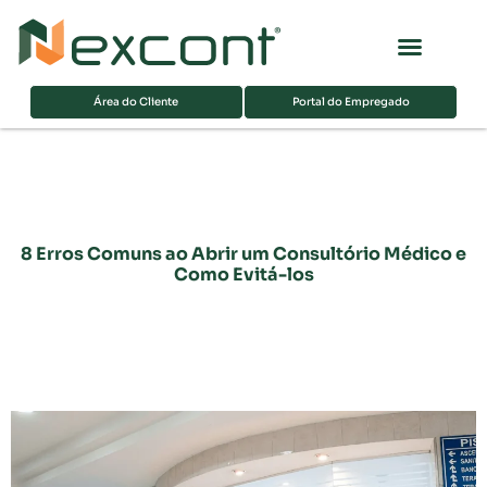
Página inicial
Sobre nós
Área do Cliente
Portal do Empregado
8 Erros Comuns ao Abrir um Consultório Médico e
Como Evitá-los